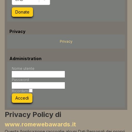
Donate
Privacy
Privacy
Administration
Nome utente
Password
Ricordami
Accedi
Privacy Policy di
www.romewebawards.it
Questa Applicazione raccoglie alcuni Dati Personali dei propri