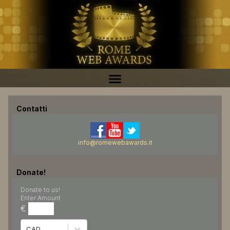
Contatti
info@romewebawards.it
Donate!
Donate to us!
Enter Amount
€
CAD