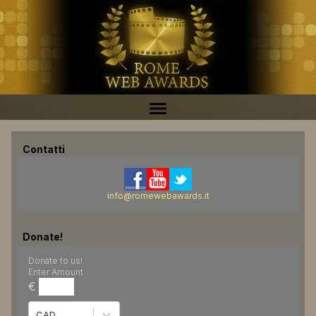
Contatti
info@romewebawards.it
Donate!
Donate to us!
Enter Amount
€
CAD