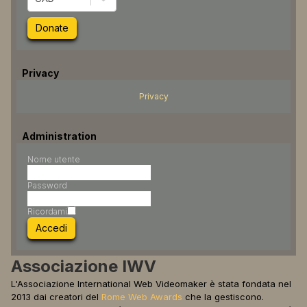
Donate
Privacy
Privacy
Administration
Nome utente
Password
Ricordami
Accedi
Associazione IWV
L'
Associazione International Web Videomaker è stata fondata nel
2013 dai creatori del
Rome Web Awards
che la gestiscono.